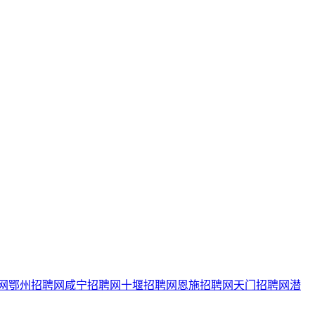
网
鄂州招聘网
咸宁招聘网
十堰招聘网
恩施招聘网
天门招聘网
潜