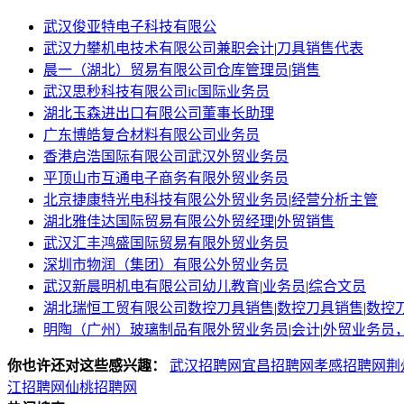
武汉俊亚特电子科技有限公
武汉力攀机电技术有限公司
兼职会计
|
刀具销售代表
晨一（湖北）贸易有限公司
仓库管理员
|
销售
武汉思秒科技有限公司
ic国际业务员
湖北玉森进出口有限公司
董事长助理
广东博皓复合材料有限公司
业务员
香港启浩国际有限公司武汉
外贸业务员
平顶山市互通电子商务有限
外贸业务员
北京捷康特光电科技有限公
外贸业务员
|
经营分析主管
湖北雅佳达国际贸易有限公
外贸经理
|
外贸销售
武汉汇丰鸿盛国际贸易有限
外贸业务员
深圳市物润（集团）有限公
外贸业务员
武汉新晨明机电有限公司
幼儿教育
|
业务员
|
综合文员
湖北瑞恒工贸有限公司
数控刀具销售
|
数控刀具销售
|
数控
明陶（广州）玻璃制品有限
外贸业务员
|
会计
|
外贸业务员
你也许还对这些感兴趣：
武汉招聘网
宜昌招聘网
孝感招聘网
荆
江招聘网
仙桃招聘网