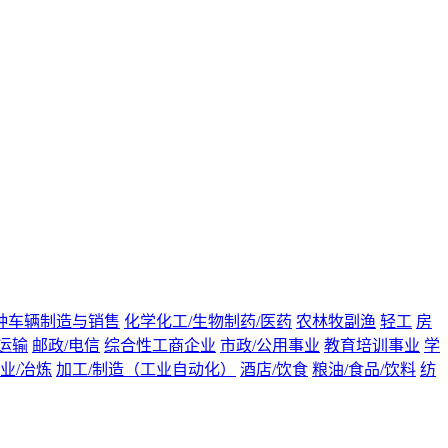
种车辆制造与销售
化学化工/生物制药/医药
农林牧副渔
轻工
房
运输
邮政/电信
综合性工商企业
市政/公用事业
教育培训事业
学
业/冶炼
加工/制造（工业自动化）
酒店/饮食
粮油/食品/饮料
纺