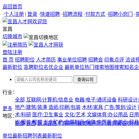
返回首页
·
个人注册
|
登录
·
快速招聘
·
招聘流程
·
付款方式
·
招聘小窍门
·
宜昌
切换城市
登陆
注册
首 页
招聘职位
人才简历
事业单位招聘
招聘会
印象点评
洽谈
最新职位
急聘职位
名优企业
最新单位
热门搜索
地图搜索
知名企
行业：
全部
互联网/计算机/信息业
电器/电子/通讯设备
科研设计
地产/建筑/装潢
造纸/印刷/包装
木材/家具
广告/策划/设计
更多
术/科研
医疗/卫生事业
文化/艺术
文娱体育/办公用品
日用
地区：
织/服装/鞋帽
五金矿产/金属制品
保健/中医药
旅游业
贸易
全部
宜昌
武汉
宜昌
孝感
荆州
襄樊
随州
荆门
黄岗
黄石
鄂州
单位最新招聘列表
最新职位