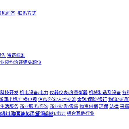
常见问答
·
联系方式
预告
资费标准
业
预约洽谈
猎头职位
/科技开发
机电设备/电力
仪器仪表/度量衡器
机械制造及设备
各
新闻出版/广播电视
信息咨询/人才交流
金融/保险/银行
物流/交通
生活服务
商业服务/咨询
商业批发/零售
物资供销
环保
法律
采掘
/进出口
石油化工
能源/动力/电力
综合其他行业
咸宁
十堰
恩施
天门
潜江
仙桃